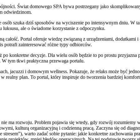
 spójności. Świat domowego SPA bywa postrzegany jako skomplikowany
ym odwiedzinom.
iele osób szuka dziś sposobów na wyciszenie po intensywnym dniu. W ta
u luksusu, ale o świadome korzystanie z odpoczynku.
dną całość. Portal oferuje wiedzę związaną z urządzeniami, dodatkami
s potrafi zainteresować różne typy odbiorców.
 konkretne decyzje. Dla wielu osób będzie to po prostu przyjazna pr
. W tym tkwi praktyczna przewaga portalu.
nach, jacuzzi i domowym wellness. Pokazuje, że relaks może być jed
 w realny plan. To portal, który inspiruje do tworzenia bardziej komfor
u nie ma rozwoju. Problem pojawia się wtedy, gdy rozwój rozumiemy w
ymi, kulturą organizacyjną i codzienną pracą. Zaczyna się od diagnoz
 stresem”), warto zadać sobie pytanie: jakie konkretne zachowania pr
anie projektów, mniej błędów operacyjnych. Na tej podstawie tworzy 