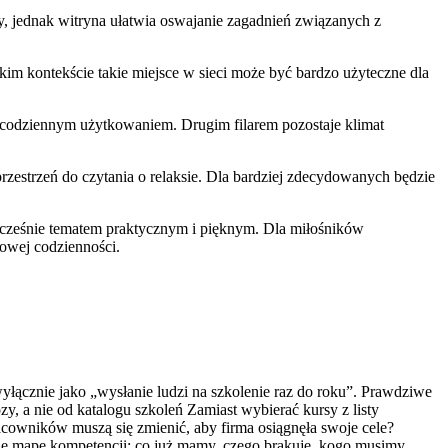
, jednak witryna ułatwia oswajanie zagadnień związanych z
kim kontekście takie miejsce w sieci może być bardzo użyteczne dla
 i codziennym użytkowaniem. Drugim filarem pozostaje klimat
zestrzeń do czytania o relaksie. Dla bardziej zdecydowanych będzie
nocześnie tematem praktycznym i pięknym. Dla miłośników
towej codzienności.
yłącznie jako „wysłanie ludzi na szkolenie raz do roku”. Prawdziwe
y, a nie od katalogu szkoleń Zamiast wybierać kursy z listy
acowników muszą się zmienić, aby firma osiągnęła swoje cele?
się mapę kompetencji: co już mamy, czego brakuje, kogo musimy