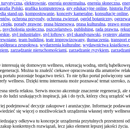
 turystyczna
,
elektrownie
,
energia geotermalna
,
energia słoneczna
,
ene
grafia Polski
,
grafika komputerowa
,
gry edukacyjne online
,
historia Po
dia stand-up
,
kompostowanie
,
koncerty kameralne
,
konsultacje online
entów
,
ochrona przyrody
,
ochrona zwierząt
,
ogród botaniczny
,
ogrzewa
ciepła
,
porady prawne
,
prasa biznesowa
,
prasa kulturalna
,
prawo gosp
e
,
psychologia społeczna
,
pszczelarstwo
,
publishing
,
rada prawna
,
reku
orskie
,
styl industrialny
,
styl loftowy
,
styl skandynawski
,
systemy alar
drewniane
,
team building
,
teatr improwizowany
,
tłumaczenia
,
transport 
spółpraca zespołowa
,
wydarzenia kulturalne
,
wydawnictwa książkowe
ngiem
,
zarządzanie nieruchomościami
,
zarządzanie ryzykiem
,
zarządzan
óre interesują się domowym wellness, rekreacją wodną, strefą bąbelko
regeneracji. Można tu znaleźć ciekawe opracowania dla amatorów relak
ną portalu pozostaje bogactwo treści. To nie tylko portal poświęcon
refy wellness. Dzięki temu internauta może poznawać temat szeroko, za
sna strefa relaksu. Serwis mocno akcentuje znaczenie regeneracji, al
do ludzi szukających inspiracji, jak i do tych, którzy chcą urządzić wła
ej podejmować decyzje zakupowe i aranżacyjne. Informacje podawane 
dzieć się więcej o możliwościach urządzenia własnej strefy wellness
zający odkrywa tu koncepcje urządzenia przytulnych przestrzeni odp
zakup konkretnych rozwiązań, lecz jako element lepszej jakości życia.