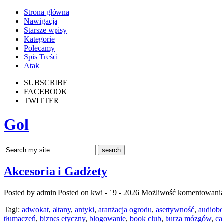
Strona główna
Nawigacja
Starsze wpisy
Kategorie
Polecamy
Spis Treści
Atak
SUBSCRIBE
FACEBOOK
TWITTER
Gol
Akcesoria i Gadżety
Posted by admin
Posted on kwi - 19 - 2026
Możliwość komentowani
Tagi:
adwokat
,
altany
,
antyki
,
aranżacja ogrodu
,
asertywność
,
audiob
tłumaczeń
,
biznes etyczny
,
blogowanie
,
book club
,
burza mózgów
,
ca