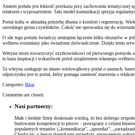
Atutem portalu jest lekkość przekazu przy zachowaniu tematycznej
relaksem i wyposażeniem. Taki model komunikacji sprzyja regularn
Portal trafia w aktualną potrzebę dbania o komfort i regenerację. W
szerokiego grona czytelników. Całość nie sprowadza się do wizerunk
O sile tego portalu świadczy umiejętne łączenie kilku obszarów w je
wellness rozumiany jako świadome doświadczenie. Dzięki temu serwi
Witryna może towarzyszyć użytkownikowi od pierwszego pomysłu aż po
to baza inspiracji i wskazówek przed urządzeniem własnego wellness
Ta witryna zasługuje na miano wielowątkowy portal o saunach, base
odpoczynku jest to portal, który pomaga zamienić marzenia o relaksie
Categories:
Blog
Comments are closed.
Nasi partnerzy:
Małe i średnie firmy doskonale wiedzą, że bez dobrego zespoł
budowanie kompetencji to proces – powiązany z celami biznesow
popularnych tematów („komunikacja”, „sprzedaż”, „zarządzanie
Chodzi np. o lepsze domykanie sprzedaży, sprawniejsze wdraż