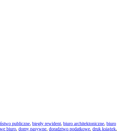
ństwo publiczne
,
biegły rewident
,
biuro architektoniczne
,
biuro
we biuro
,
domy pasywne
,
doradztwo podatkowe
,
druk książek
,