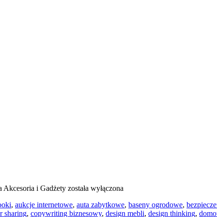
a
Akcesoria i Gadżety
została wyłączona
ooki
,
aukcje internetowe
,
auta zabytkowe
,
baseny ogrodowe
,
bezpiecze
r sharing
,
copywriting biznesowy
,
design mebli
,
design thinking
,
domo