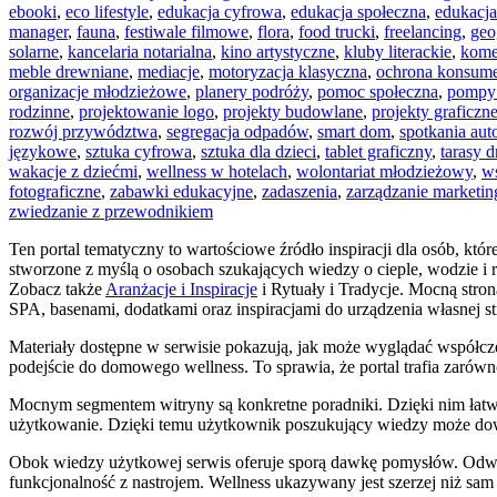
ebooki
,
eco lifestyle
,
edukacja cyfrowa
,
edukacja społeczna
,
edukacja
manager
,
fauna
,
festiwale filmowe
,
flora
,
food trucki
,
freelancing
,
geo
solarne
,
kancelaria notarialna
,
kino artystyczne
,
kluby literackie
,
kome
meble drewniane
,
mediacje
,
motoryzacja klasyczna
,
ochrona konsum
organizacje młodzieżowe
,
planery podróży
,
pomoc społeczna
,
pompy 
rodzinne
,
projektowanie logo
,
projekty budowlane
,
projekty graficzn
rozwój przywództwa
,
segregacja odpadów
,
smart dom
,
spotkania aut
językowe
,
sztuka cyfrowa
,
sztuka dla dzieci
,
tablet graficzny
,
tarasy 
wakacje z dziećmi
,
wellness w hotelach
,
wolontariat młodzieżowy
,
w
fotograficzne
,
zabawki edukacyjne
,
zadaszenia
,
zarządzanie marketi
zwiedzanie z przewodnikiem
Ten portal tematyczny to wartościowe źródło inspiracji dla osób, kt
stworzone z myślą o osobach szukających wiedzy o cieple, wodzie i 
Zobacz także
Aranżacje i Inspiracje
i Rytuały i Tradycje. Mocną stro
SPA, basenami, dodatkami oraz inspiracjami do urządzenia własnej st
Materiały dostępne w serwisie pokazują, jak może wyglądać współcze
podejście do domowego wellness. To sprawia, że portal trafia zarówno 
Mocnym segmentem witryny są konkretne poradniki. Dzięki nim łatwi
użytkowanie. Dzięki temu użytkownik poszukujący wiedzy może dowie
Obok wiedzy użytkowej serwis oferuje sporą dawkę pomysłów. Odwied
funkcjonalność z nastrojem. Wellness ukazywany jest szerzej niż sam 