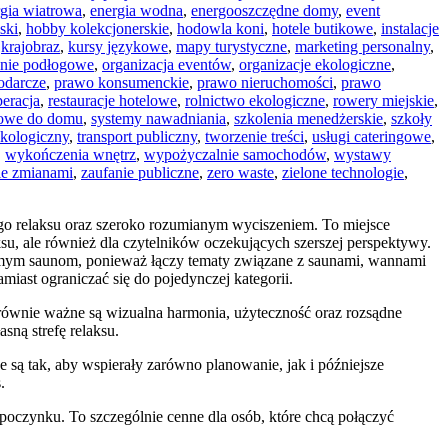
rgia wiatrowa
,
energia wodna
,
energooszczędne domy
,
event
lski
,
hobby kolekcjonerskie
,
hodowla koni
,
hotele butikowe
,
instalacje
,
krajobraz
,
kursy językowe
,
mapy turystyczne
,
marketing personalny
,
nie podłogowe
,
organizacja eventów
,
organizacje ekologiczne
,
odarcze
,
prawo konsumenckie
,
prawo nieruchomości
,
prawo
peracja
,
restauracje hotelowe
,
rolnictwo ekologiczne
,
rowery miejskie
,
mowe do domu
,
systemy nawadniania
,
szkolenia menedżerskie
,
szkoły
ekologiczny
,
transport publiczny
,
tworzenie treści
,
usługi cateringowe
,
,
wykończenia wnętrz
,
wypożyczalnie samochodów
,
wystawy
ie zmianami
,
zaufanie publiczne
,
zero waste
,
zielone technologie
,
wego relaksu oraz szeroko rozumianym wyciszeniem. To miejsce
su, ale również dla czytelników oczekujących szerszej perspektywy.
y samym saunom, ponieważ łączy tematy związane z saunami, wannami
miast ograniczać się do pojedynczej kategorii.
e równie ważne są wizualna harmonia, użyteczność oraz rozsądne
sną strefę relaksu.
są tak, aby wspierały zarówno planowanie, jak i późniejsze
.
oczynku. To szczególnie cenne dla osób, które chcą połączyć