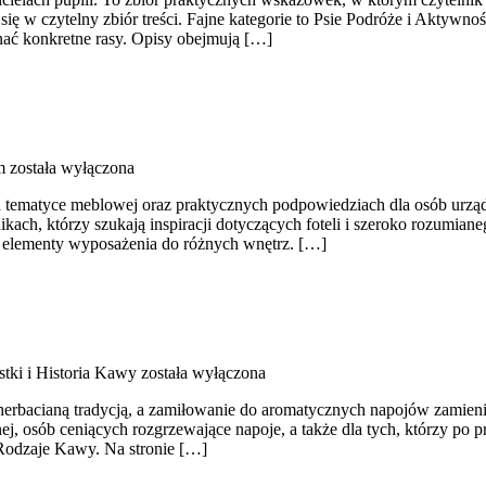
ę w czytelny zbiór treści. Fajne kategorie to Psie Podróże i Aktywno
nać konkretne rasy. Opisy obejmują […]
m
została wyłączona
na tematyce meblowej oraz praktycznych podpowiedziach dla osób urządz
ikach, którzy szukają inspiracji dotyczących foteli i szeroko rozumi
ać elementy wyposażenia do różnych wnętrz. […]
tki i Historia Kawy
została wyłączona
 z herbacianą tradycją, a zamiłowanie do aromatycznych napojów zamien
ej, osób ceniących rozgrzewające napoje, a także dla tych, którzy po 
odzaje Kawy. Na stronie […]