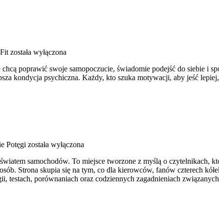
Fit
została wyłączona
re chcą poprawić swoje samopoczucie, świadomie podejść do siebie i s
sza kondycja psychiczna. Każdy, kto szuka motywacji, aby jeść lepiej, ż
ie Potęgi
została wyłączona
się światem samochodów. To miejsce tworzone z myślą o czytelnikach, 
posób. Strona skupia się na tym, co dla kierowców, fanów czterech kó
ii, testach, porównaniach oraz codziennych zagadnieniach związanyc