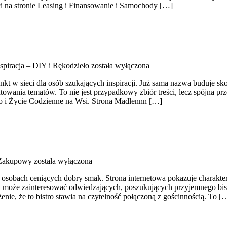
i na stronie Leasing i Finansowanie i Samochody […]
spiracja – DIY i Rękodzieło
została wyłączona
nkt w sieci dla osób szukających inspiracji. Już sama nazwa buduje s
wania tematów. To nie jest przypadkowy zbiór treści, lecz spójna prze
o i Życie Codzienne na Wsi. Strona Madlennn […]
 Zakupowy
została wyłączona
la osobach ceniących dobry smak. Strona internetowa pokazuje charakte
 może zainteresować odwiedzających, poszukujących przyjemnego bis
nie, że to bistro stawia na czytelność połączoną z gościnnością. To [