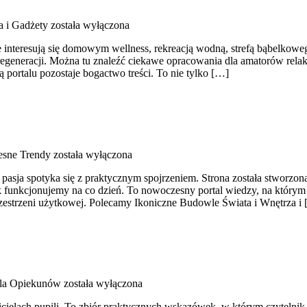
a i Gadżety
została wyłączona
óre interesują się domowym wellness, rekreacją wodną, strefą bąbelko
regeneracji. Można tu znaleźć ciekawe opracowania dla amatorów relak
ą portalu pozostaje bogactwo treści. To nie tylko […]
esne Trendy
została wyłączona
asja spotyka się z praktycznym spojrzeniem. Strona została stworzona z
ak funkcjonujemy na co dzień. To nowoczesny portal wiedzy, na który
zestrzeni użytkowej. Polecamy Ikoniczne Budowle Świata i Wnętrza i
dla Opiekunów
została wyłączona
cicielach pupili. To zbiór praktycznych wskazówek, w którym czytelnik