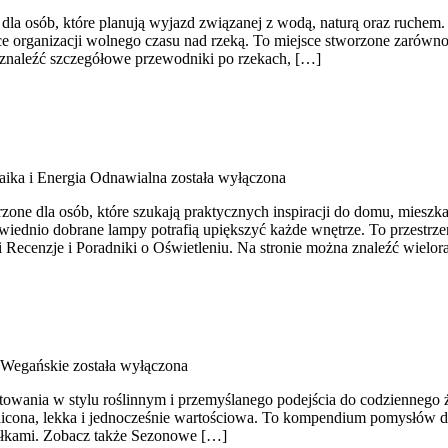
dla osób, które planują wyjazd związanej z wodą, naturą oraz ruchem
e organizacji wolnego czasu nad rzeką. To miejsce stworzone zarówno
 znaleźć szczegółowe przewodniki po rzekach, […]
aika i Energia Odnawialna
została wyłączona
ne dla osób, które szukają praktycznych inspiracji do domu, mieszkan
iednio dobrane lampy potrafią upiększyć każde wnętrze. To przestrzeń 
 Recenzje i Poradniki o Oświetleniu. Na stronie można znaleźć wielor
 Wegańskie
została wyłączona
owania w stylu roślinnym i przemyślanego podejścia do codziennego ży
maicona, lekka i jednocześnie wartościowa. To kompendium pomysłów d
siłkami. Zobacz także Sezonowe […]