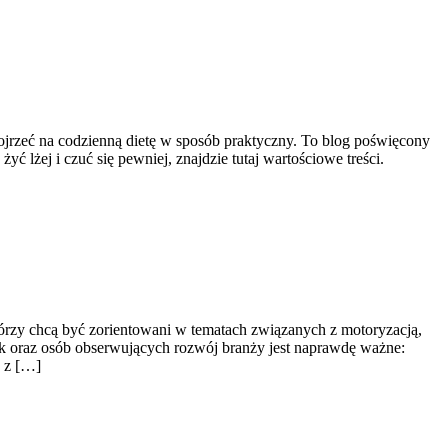
pojrzeć na codzienną dietę w sposób praktyczny. To blog poświęcony
yć lżej i czuć się pewniej, znajdzie tutaj wartościowe treści.
którzy chcą być zorientowani w tematach związanych z motoryzacją,
łek oraz osób obserwujących rozwój branży jest naprawdę ważne:
h z […]