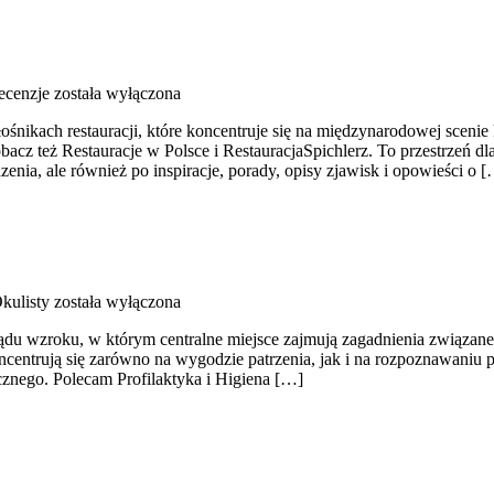
ecenzje
została wyłączona
łośnikach restauracji, które koncentruje się na międzynarodowej scenie 
obacz też Restauracje w Polsce i RestauracjaSpichlerz. To przestrzeń 
zenia, ale również po inspiracje, porady, opisy zjawisk i opowieści o 
kulisty
została wyłączona
ądu wzroku, w którym centralne miejsce zajmują zagadnienia związane z
koncentrują się zarówno na wygodzie patrzenia, jak i na rozpoznawaniu
ycznego. Polecam Profilaktyka i Higiena […]