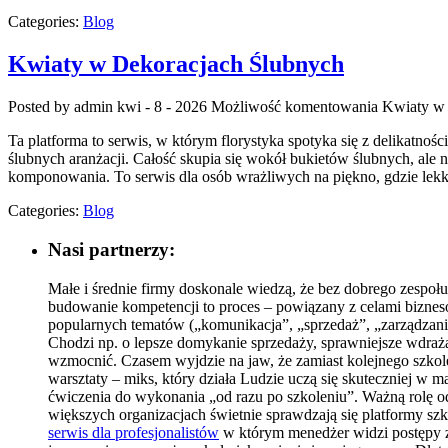
Categories:
Blog
Kwiaty w Dekoracjach Ślubnych
Posted by admin
kwi - 8 - 2026
Możliwość komentowania
Kwiaty w 
Ta platforma to serwis, w którym florystyka spotyka się z delikatnośc
ślubnych aranżacji. Całość skupia się wokół bukietów ślubnych, ale n
komponowania. To serwis dla osób wrażliwych na piękno, gdzie lekk
Categories:
Blog
Nasi partnerzy:
Małe i średnie firmy doskonale wiedzą, że bez dobrego zespoł
budowanie kompetencji to proces – powiązany z celami biznesow
popularnych tematów („komunikacja”, „sprzedaż”, „zarządzanie
Chodzi np. o lepsze domykanie sprzedaży, sprawniejsze wdraż
wzmocnić. Czasem wyjdzie na jaw, że zamiast kolejnego szkole
warsztaty – miks, który działa Ludzie uczą się skuteczniej w m
ćwiczenia do wykonania „od razu po szkoleniu”. Ważną rolę o
większych organizacjach świetnie sprawdzają się platformy szk
serwis dla profesjonalistów
w którym menedżer widzi postępy ze