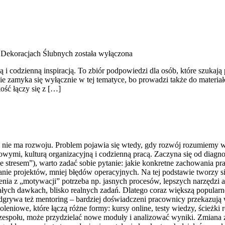
Dekoracjach Ślubnych
została wyłączona
ią i codzienną inspiracją. To zbiór podpowiedzi dla osób, które szukaj
ie zamyka się wyłącznie w tej tematyce, bo prowadzi także do materiał
ość łączy się z […]
u nie ma rozwoju. Problem pojawia się wtedy, gdy rozwój rozumiemy w
ymi, kulturą organizacyjną i codzienną pracą. Zaczyna się od diagnoz
 stresem”), warto zadać sobie pytanie: jakie konkretne zachowania pr
anie projektów, mniej błędów operacyjnych. Na tej podstawie tworzy 
nia z „motywacji” potrzeba np. jasnych procesów, lepszych narzędzi a
ałych dawkach, blisko realnych zadań. Dlatego coraz większą popularnoś
dgrywa też mentoring – bardziej doświadczeni pracownicy przekazują 
oleniowe, które łączą różne formy: kursy online, testy wiedzy, ścieżk
społu, może przydzielać nowe moduły i analizować wyniki. Zmiana zach