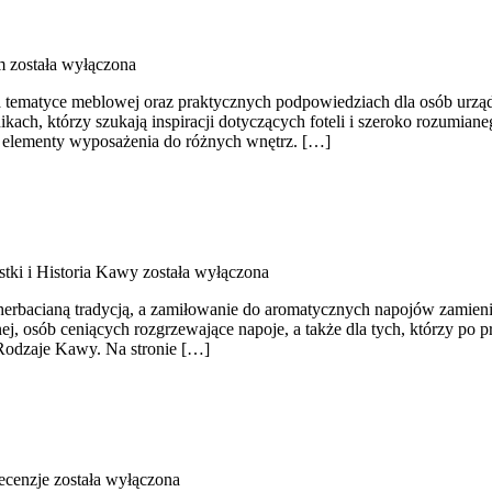
m
została wyłączona
na tematyce meblowej oraz praktycznych podpowiedziach dla osób urządz
ikach, którzy szukają inspiracji dotyczących foteli i szeroko rozumi
ać elementy wyposażenia do różnych wnętrz. […]
tki i Historia Kawy
została wyłączona
 z herbacianą tradycją, a zamiłowanie do aromatycznych napojów zamien
ej, osób ceniących rozgrzewające napoje, a także dla tych, którzy po 
odzaje Kawy. Na stronie […]
ecenzje
została wyłączona