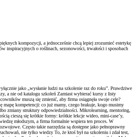
ą pięknych kompozycji, a jednocześnie chcą lepiej zrozumieć estetykę
ów inspiracyjnych o roślinach, sezonowości, trwałości i sposobach
yłącznie jako „wysłanie ludzi na szkolenie raz do roku”. Prawdziwe
y, a nie od katalogu szkoleń Zamiast wybierać kursy z listy
acowników muszą się zmienić, aby firma osiągnęła swoje cele?
się mapę kompetencji: co już mamy, czego brakuje, kogo musimy
lbo zmiany struktury odpowiedzialności. Mikrolearning, mentoring,
cią cieszą się krótkie formy: krótkie lekcje wideo, mini-case’y,
wiedzę młodszym, a firma formalnie wspiera ten proces. W
i rozwojowe. Często takie narzędzia są dostępne jako pełnoprawny
owań, nie tylko wiedzy To, że ktoś był na szkoleniu i zdał test,