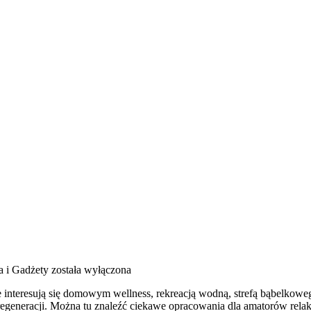
a i Gadżety
została wyłączona
óre interesują się domowym wellness, rekreacją wodną, strefą bąbelko
regeneracji. Można tu znaleźć ciekawe opracowania dla amatorów relak