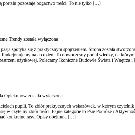
ą portalu pozostaje bogactwo treści. To nie tylko […]
esne Trendy
została wyłączona
asja spotyka się z praktycznym spojrzeniem. Strona została stworzona z
ak funkcjonujemy na co dzień. To nowoczesny portal wiedzy, na który
zestrzeni użytkowej. Polecamy Ikoniczne Budowle Świata i Wnętrza i
dla Opiekunów
została wyłączona
cicielach pupili. To zbiór praktycznych wskazówek, w którym czytelnik
ę w czytelny zbiór treści. Fajne kategorie to Psie Podróże i Aktywno
nać konkretne rasy. Opisy obejmują […]