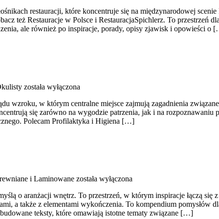
łośnikach restauracji, które koncentruje się na międzynarodowej scenie 
obacz też Restauracje w Polsce i RestauracjaSpichlerz. To przestrzeń 
zenia, ale również po inspiracje, porady, opisy zjawisk i opowieści o 
kulisty
została wyłączona
ądu wzroku, w którym centralne miejsce zajmują zagadnienia związane z
koncentrują się zarówno na wygodzie patrzenia, jak i na rozpoznawaniu
ycznego. Polecam Profilaktyka i Higiena […]
rewniane i Laminowane
została wyłączona
myślą o aranżacji wnętrz. To przestrzeń, w którym inspiracje łączą si
wami, a także z elementami wykończenia. To kompendium pomysłów dla 
budowane teksty, które omawiają istotne tematy związane […]