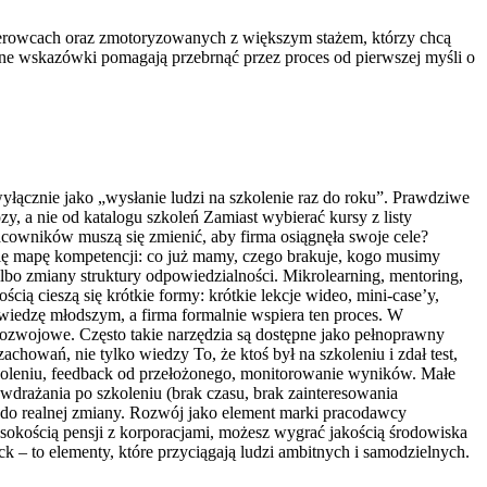
kierowcach oraz zmotoryzowanych z większym stażem, którzy chcą
ne wskazówki pomagają przebrnąć przez proces od pierwszej myśli o
yłącznie jako „wysłanie ludzi na szkolenie raz do roku”. Prawdziwe
y, a nie od katalogu szkoleń Zamiast wybierać kursy z listy
acowników muszą się zmienić, aby firma osiągnęła swoje cele?
się mapę kompetencji: co już mamy, czego brakuje, kogo musimy
lbo zmiany struktury odpowiedzialności. Mikrolearning, mentoring,
cią cieszą się krótkie formy: krótkie lekcje wideo, mini-case’y,
wiedzę młodszym, a firma formalnie wspiera ten proces. W
i rozwojowe. Często takie narzędzia są dostępne jako pełnoprawny
owań, nie tylko wiedzy To, że ktoś był na szkoleniu i zdał test,
szkoleniu, feedback od przełożonego, monitorowanie wyników. Małe
 wdrażania po szkoleniu (brak czasu, brak zainteresowania
 do realnej zmiany. Rozwój jako element marki pracodawcy
sokością pensji z korporacjami, możesz wygrać jakością środowiska
k – to elementy, które przyciągają ludzi ambitnych i samodzielnych.