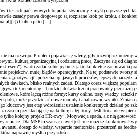
ni i Alfa Romeo
została wyłączona
ców i testach państwowych to portal stworzony z myślą o przyszłych 
zawiłe zasady prawa drogowego są rozpisane krok po kroku, a konkret
na.pl][2]) Colina.pl to […]
u nie ma rozwoju. Problem pojawia się wtedy, gdy rozwój rozumiemy w
ymi, kulturą organizacyjną i codzienną pracą. Zaczyna się od diagnoz
 stresem”), warto zadać sobie pytanie: jakie konkretne zachowania pr
anie projektów, mniej błędów operacyjnych. Na tej podstawie tworzy 
nia z „motywacji” potrzeba np. jasnych procesów, lepszych narzędzi a
ałych dawkach, blisko realnych zadań. Dlatego coraz większą popularnoś
dgrywa też mentoring – bardziej doświadczeni pracownicy przekazują 
oleniowe, które łączą różne formy: kursy online, testy wiedzy, ścieżk
społu, może przydzielać nowe moduły i analizować wyniki. Zmiana zach
atego kluczowy jest etap wdrożenia: ustalenie konkretnych działań po 
czasem przekładają się na kulturę całej firmy. Jeśli firma nie wspiera
o tylko kolejny projekt HR-owy”. Motywacja spada, a z nią gotowość
owy o pracę. Dla MŚP to szansa: nawet jeśli nie możesz konkurować wy
awansu, dostęp do wiedzy, wsparcie mentorskie, przestrzeń na feedbac
 która naprawdę myśli o przyszłości.