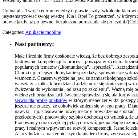
Posted by admin
lis - 21 - 2025
Możliwość komentowania
Lamborghi
Colina.pl – Twoje centrum wiedzy o prawie jazdy, szkoleniu kierow
usystematyzować swoją wiedzę. Kia i Opel To przestrzeń, w którym 
prawie jazdy aż po pewne, bezpieczne poruszanie się po jezdni.([Coli
Categories:
Aplikacje mobilne
Nasi partnerzy:
Małe i średnie firmy doskonale wiedzą, że bez dobrego zespoł
budowanie kompetencji to proces – powiązany z celami biznesow
popularnych tematów („komunikacja”, „sprzedaż”, „zarządzanie
Chodzi np. o lepsze domykanie sprzedaży, sprawniejsze wdraż
wzmocnić. Czasem wyjdzie na jaw, że zamiast kolejnego szkole
warsztaty – miks, który działa Ludzie uczą się skuteczniej w m
ćwiczenia do wykonania „od razu po szkoleniu”. Ważną rolę o
większych organizacjach świetnie sprawdzają się platformy szk
serwis dla profesjonalistów
w którym menedżer widzi postępy ze
jeszcze nie znaczy, że cokolwiek zmieni się w jego pracy. Dl
nawyki – np. stosowanie nowej metody prowadzenia spotkań – z 
przełożonych), pracownicy szybko dochodzą do wniosku, że „t
Pracownicy coraz częściej pytają o rozwój już na etapie rozm
pracy i realnym wpływem na rozwój kompetencji. Jasne ścieżki 
A tacy ludzie są najcenniejszym kapitałem firmy, zwłaszcza tej,