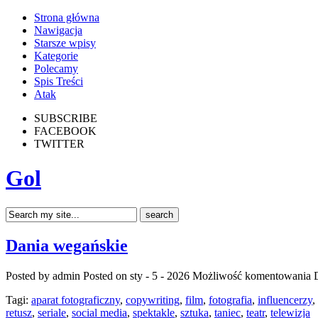
Strona główna
Nawigacja
Starsze wpisy
Kategorie
Polecamy
Spis Treści
Atak
SUBSCRIBE
FACEBOOK
TWITTER
Gol
Dania wegańskie
Posted by admin
Posted on sty - 5 - 2026
Możliwość komentowania
Tagi:
aparat fotograficzny
,
copywriting
,
film
,
fotografia
,
influencerzy
,
retusz
,
seriale
,
social media
,
spektakle
,
sztuka
,
taniec
,
teatr
,
telewizja