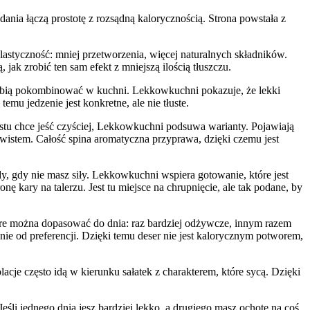
ania łączą prostotę z rozsądną kalorycznością. Strona powstała z
astyczność: mniej przetworzenia, więcej naturalnych składników.
jak zrobić ten sam efekt z mniejszą ilością tłuszczu.
zy lubią pokombinować w kuchni. Lekkowkuchni pokazuje, że lekki
mu jedzenie jest konkretne, ale nie tłuste.
rostu chce jeść czyściej, Lekkowkuchni podsuwa warianty. Pojawiają
 twistem. Całość spina aromatyczna przyprawa, dzięki czemu jest
dy, gdy nie masz siły. Lekkowkuchni wspiera gotowanie, które jest
ę kary na talerzu. Jest tu miejsce na chrupnięcie, ale tak podane, by
tóre można dopasować do dnia: raz bardziej odżywcze, innym razem
eżnie od preferencji. Dzięki temu deser nie jest kalorycznym potworem,
olacje często idą w kierunku sałatek z charakterem, które sycą. Dzięki
śli jednego dnia jesz bardziej lekko, a drugiego masz ochotę na coś