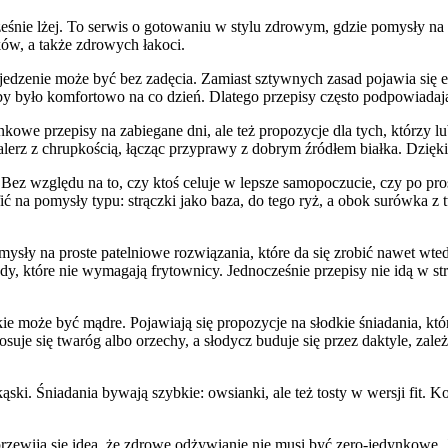
ześnie lżej. To serwis o gotowaniu w stylu zdrowym, gdzie pomysły na d
ków, a także zdrowych łakoci.
dzenie może być bez zadęcia. Zamiast sztywnych zasad pojawia się el
by było komfortowo na co dzień. Dlatego przepisy często podpowiadają, 
atunkowe przepisy na zabiegane dni, ale też propozycje dla tych, któr
rz z chrupkością, łącząc przyprawy z dobrym źródłem białka. Dzięki te
z. Bez względu na to, czy ktoś celuje w lepsze samopoczucie, czy po p
ić na pomysły typu: strączki jako baza, do tego ryż, a obok surówka z
mysły na proste patelniowe rozwiązania, które da się zrobić nawet wte
, które nie wymagają frytownicy. Jednocześnie przepisy nie idą w stron
ie może być mądre. Pojawiają się propozycje na słodkie śniadania, k
osuje się twaróg albo orzechy, a słodycz buduje się przez daktyle, zal
kąski. Śniadania bywają szybkie: owsianki, ale też tosty w wersji fit. K
ewija się idea, że zdrowe odżywianie nie musi być zero-jedynkowe. Je