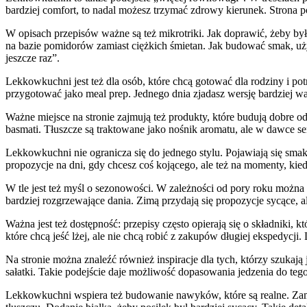
bardziej comfort, to nadal możesz trzymać zdrowy kierunek. Strona p
W opisach przepisów ważne są też mikrotriki. Jak doprawić, żeby by
na bazie pomidorów zamiast ciężkich śmietan. Jak budować smak, uży
jeszcze raz”.
Lekkowkuchni jest też dla osób, które chcą gotować dla rodziny i pot
przygotować jako meal prep. Jednego dnia zjadasz wersję bardziej wa
Ważne miejsce na stronie zajmują też produkty, które budują dobre o
basmati. Tłuszcze są traktowane jako nośnik aromatu, ale w dawce sen
Lekkowkuchni nie ogranicza się do jednego stylu. Pojawiają się smak
propozycje na dni, gdy chcesz coś kojącego, ale też na momenty, kied
W tle jest też myśl o sezonowości. W zależności od pory roku można 
bardziej rozgrzewające dania. Zimą przydają się propozycje sycące, 
Ważna jest też dostępność: przepisy często opierają się o składniki,
które chcą jeść lżej, ale nie chcą robić z zakupów długiej ekspedycji
Na stronie można znaleźć również inspiracje dla tych, którzy szukają 
sałatki. Takie podejście daje możliwość dopasowania jedzenia do tego
Lekkowkuchni wspiera też budowanie nawyków, które są realne. Zami