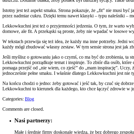
tłuszczu. Dodanie białka, żeby posiłek był bardziej sycący. Takie deta
Istotny jest też aspekt smaku. Strona pokazuje, że „fit” nie musi być
przez nadmiar cukru. Dzięki temu nawet klasyki – typu naleśniki – mo
Lekkowkuchni jest też o przyjemności jedzenia. O tym, że warto wybie
domowe, ale fit. A przekąski są proste, żeby nie wpadać w losowe w
W tekstach przewija się też idea, że każdy ma inne potrzeby. Jedni w
każdy mógł zbudować własny zestaw. W tym sensie strona jest jak 
Jeśli myślisz o gotowaniu jako o czymś, co ma być do zrobienia, ta st
Lekkowkuchni porządkuje temat i inspiruje. To zbiór dla osób, które 
pomaga przejść od „nie wiem, co zjeść” do „mam inspirację”. Uczy, ż
jednocześnie pełne smaku. I właśnie dlatego Lekkowkuchni jest nie t
Na końcu chodzi o jedno: żeby gotować i jeść tak, by czuć się dobrz
Lekkowkuchni to kierunek dla każdego, kto chce łączyć zdrowie w jed
Categories:
Blog
Comments are closed.
Nasi partnerzy:
Małe i średnie firmy doskonale wiedzą, że bez dobrego zespoł