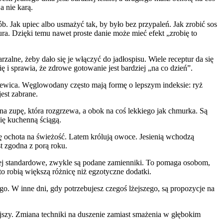
a nie karą.
. Jak upiec albo usmażyć tak, by było bez przypaleń. Jak zrobić sos
a. Dzięki temu nawet proste danie może mieć efekt „zrobię to
zalne, żeby dało się je włączyć do jadłospisu. Wiele receptur da się
 i sprawia, że zdrowe gotowanie jest bardziej „na co dzień”.
oczewica. Węglowodany często mają formę o lepszym indeksie: ryż
est zabrane.
 na zupę, która rozgrzewa, a obok na coś lekkiego jak chmurka. Są
się kuchenną ściągą.
ię ochota na świeżość. Latem królują owoce. Jesienią wchodzą
t zgodna z porą roku.
 mniej standardowe, zwykle są podane zamienniki. To pomaga osobom,
to robią większą różnicę niż egzotyczne dodatki.
ugo. W inne dni, gdy potrzebujesz czegoś lżejszego, są propozycje na
jszy. Zmiana techniki na duszenie zamiast smażenia w głębokim