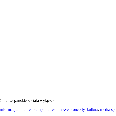
Dania wegańskie
została wyłączona
informacje
,
internet
,
kampanie reklamowe
,
koncerty
,
kultura
,
media sp