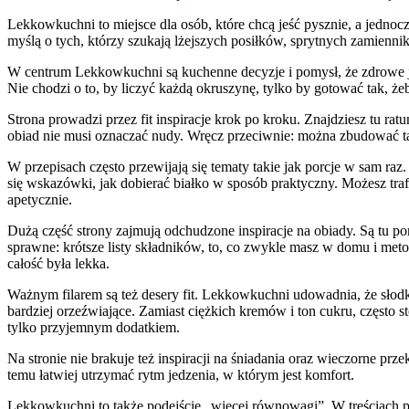
Lekkowkuchni to miejsce dla osób, które chcą jeść pysznie, a jednoc
myślą o tych, którzy szukają lżejszych posiłków, sprytnych zamienni
W centrum Lekkowkuchni są kuchenne decyzje i pomysł, że zdrowe je
Nie chodzi o to, by liczyć każdą okruszynę, tylko by gotować tak, że
Strona prowadzi przez fit inspiracje krok po kroku. Znajdziesz tu r
obiad nie musi oznaczać nudy. Wręcz przeciwnie: można zbudować tale
W przepisach często przewijają się tematy takie jak porcje w sam ra
się wskazówki, jak dobierać białko w sposób praktyczny. Możesz traf
apetycznie.
Dużą część strony zajmują odchudzone inspiracje na obiady. Są tu po
sprawne: krótsze listy składników, to, co zwykle masz w domu i metody
całość była lekka.
Ważnym filarem są też desery fit. Lekkowkuchni udowadnia, że słodk
bardziej orzeźwiające. Zamiast ciężkich kremów i ton cukru, często st
tylko przyjemnym dodatkiem.
Na stronie nie brakuje też inspiracji na śniadania oraz wieczorne prze
temu łatwiej utrzymać rytm jedzenia, w którym jest komfort.
Lekkowkuchni to także podejście „więcej równowagi”. W treściach prz