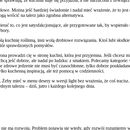
le sprawiają, że kuchnia staje się przyjazna, a nie narzucona z zewnątrz
 jałowe. Można jeść bardziej świadomie i nadal mieć wrażenie, że to jes
gą wrócić na talerz jako zgrabna alternatywa.
rać to, co jest satysfakcjonujące, ale przygotowane tak, by wspierało
ybory.
olą kuchnię roślinną, inni wolą drobiowe rozwiązania. Ktoś lubi słodki
zbiór sprawdzonych pomysłów.
rona prowadzi cię w stronę kuchni, która jest przyjemna. Jeśli chcesz 
chcą jeść dobrze, ale nadal po ludzku: z smakiem. Polecamy kategorie: C
e zdrowe jedzenie nie musi być czasochłonne, tylko dobrze poukładane.
ylko kuchenną inspiracją, ale też pomocą w codzienności.
e. Żeby mieć w menu desery w wersji light bez wrażenia, że coś tracis
nym talerzu – dziś, jutro i każdego kolejnego dnia.
u nie ma rozwoju. Problem pojawia się wtedy, gdy rozwój rozumiemy w