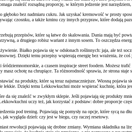
omaga znaleźć rozsądną proporcję, w którym jedzenie jest narzędziem, 
ło głęboko bez nadmiaru cukru. Jak uzyskać kremowość w prosty sposób
wając czosnku, a także kminu czy innych przypraw, które dodają pazur
rzebują przepisów, które są łatwe do skalowania. Dania mają być powtar
rzywną, a drugiego robisz wariant z innym sosem. To oszczędza energię
dżywienie. Białko pojawia się w odsłonach roślinnych: jaja, ale też s
sownej. Dzięki temu przepisy wspierają energię bez wrażenia, że coś j
i śródziemnomorskie, a czasem inspiracje street foodem. Możesz trafić
y masz ochotę na chrupiące. Ta różnorodność sprawia, że strona staje 
stawiać na produkty, które są teraz najsmaczniejsze. Wiosną pojawia s
ale lekkie. Dzięki temu Lekkowkuchni może wspierać kuchnię, która jes
 które da się znaleźć w zwykłym sklepie. Jeśli pojawiają się produkty
. Lekkowkuchni uczy też, jak korzystać z podstaw: dobre proporcje częs
jedzenia pod trening. Pojawiają się pomysły na opcje, które sycą na dł
, jak wygląda dzień: czy jest w biegu, czy raczej resetowy.
ast rewolucji pojawiają się drobne zmiany. Wymiana składnika na lże