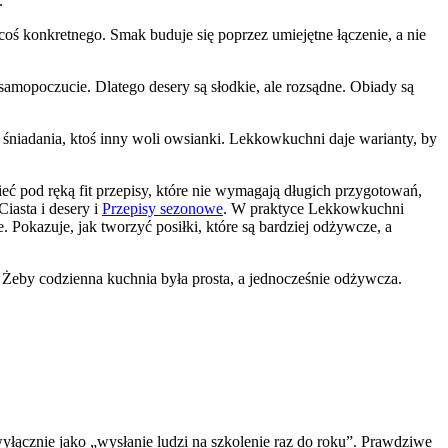
.
t coś konkretnego. Smak buduje się poprzez umiejętne łączenie, a nie
 samopoczucie. Dlatego desery są słodkie, ale rozsądne. Obiady są
e śniadania, ktoś inny woli owsianki. Lekkowkuchni daje warianty, by
mieć pod ręką fit przepisy, które nie wymagają długich przygotowań,
iasta i desery i
Przepisy sezonowe
. W praktyce Lekkowkuchni
 Pokazuje, jak tworzyć posiłki, które są bardziej odżywcze, a
z. Żeby codzienna kuchnia była prosta, a jednocześnie odżywcza.
yłącznie jako „wysłanie ludzi na szkolenie raz do roku”. Prawdziwe