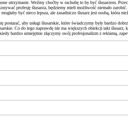
sne utrzymanie. Weźmy choćby w rachubę to by być ślusarzem. Przecież
onywać profesję ślusarza, będziemy mieli możliwość niemało zarobić. W
mogłaby być nieco lepsza, ale zasadniczo ślusarz jest osobą, która nieź
się postarać, aby usługi ślusarskie, które świadczymy były bardzo 
sarskie. Co do tego naprawdę nie ma większych obiekcji taki ślusarz, 
A kiedy bardzo umiejętnie złączymy swój profesjonalizm z reklamą, 