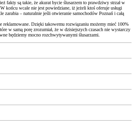
 fakty są takie, że akurat bycie ślusarzem to prawdziwy strzał w
 końcu wcale nie jest powiedziane, iż jeżeli ktoś oferuje usługi
le zarabia – naturalnie jeśli otwieranie samochodów Poznań i całą
dobrze reklamowane. Dzięki takowemu rozwiązaniu możemy mieć 100%
które w samą porę zrozumiał, że w dzisiejszych czasach nie wystarczy
zapewne będziemy mocno rozchwytywanymi ślusarzami.