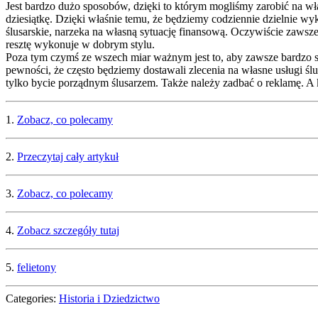
Jest bardzo dużo sposobów, dzięki to którym mogliśmy zarobić na wła
dziesiątkę. Dzięki właśnie temu, że będziemy codziennie dzielnie wyk
ślusarskie, narzeka na własną sytuację finansową. Oczywiście zawsze 
resztę wykonuje w dobrym stylu.
Poza tym czymś ze wszech miar ważnym jest to, aby zawsze bardzo 
pewności, że często będziemy dostawali zlecenia na własne usługi ślu
tylko bycie porządnym ślusarzem. Także należy zadbać o reklamę. 
1.
Zobacz, co polecamy
2.
Przeczytaj cały artykuł
3.
Zobacz, co polecamy
4.
Zobacz szczegóły tutaj
5.
felietony
Categories:
Historia i Dziedzictwo