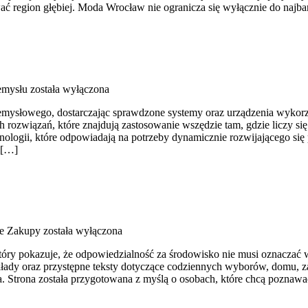
ać region głębiej. Moda Wrocław nie ogranicza się wyłącznie do najbar
emysłu
została wyłączona
słowego, dostarczając sprawdzone systemy oraz urządzenia wykorzyst
 rozwiązań, które znajdują zastosowanie wszędzie tam, gdzie liczy 
chnologii, które odpowiadają na potrzeby dynamicznie rozwijającego s
 […]
e Zakupy
została wyłączona
który pokazuje, że odpowiedzialność za środowisko nie musi oznacza
kłady oraz przystępne teksty dotyczące codziennych wyborów, domu, za
. Strona została przygotowana z myślą o osobach, które chcą poznaw