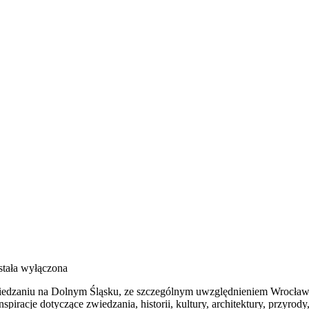
tała wyłączona
dzaniu na Dolnym Śląsku, ze szczególnym uwzględnieniem Wrocławia 
nspiracje dotyczące zwiedzania, historii, kultury, architektury, przyrod