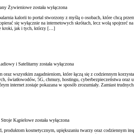
Plany Żywieniowe
została wyłączona
alarnia kalorii to portal stworzony z myślą o osobach, które chcą prz
opierać się wyłącznie na internetowych skrótach, lecz wolą spojrzeć na
kroki, jak i tych, którzy […]
Radiowy i Satelitarny
została wyłączona
oraz wszystkim zagadnieniom, które łączą się z codziennym korzystan
ch, światłowodów, 5G, chmury, hostingu, cyberbezpieczeństwa oraz u
ym internet zostaje pokazana w sposób zrozumiały. Zamiast trudnych 
i Stroje Kąpielowe
została wyłączona
produktom kosmetycznym, upiększaniu twarzy oraz codziennym inspira