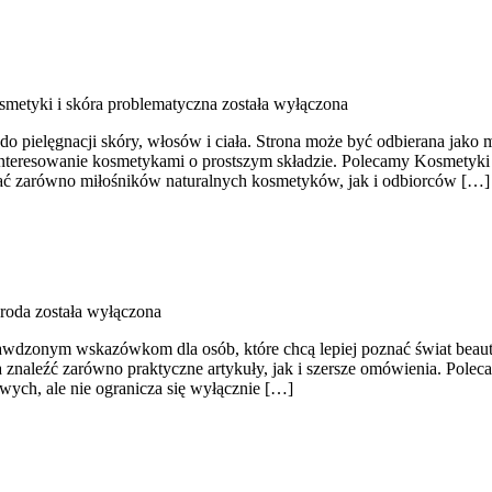
metyki i skóra problematyczna
została wyłączona
do pielęgnacji skóry, włosów i ciała. Strona może być odbierana jako mi
zainteresowanie kosmetykami o prostszym składzie. Polecamy Kosmetyk
wać zarówno miłośników naturalnych kosmetyków, jak i odbiorców […]
roda
została wyłączona
awdzonym wskazówkom dla osób, które chcą lepiej poznać świat beauty
znaleźć zarówno praktyczne artykuły, jak i szersze omówienia. Polecam
wych, ale nie ogranicza się wyłącznie […]