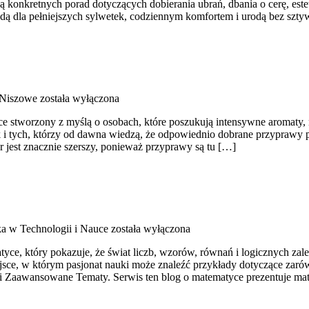
ją konkretnych porad dotyczących dobierania ubrań, dbania o cerę, este
modą dla pełniejszych sylwetek, codziennym komfortem i urodą bez s
 Niszowe
została wyłączona
sce stworzony z myślą o osobach, które poszukują intensywne aromaty, n
i tych, którzy od dawna wiedzą, że odpowiednio dobrane przyprawy po
er jest znacznie szerszy, ponieważ przyprawy są tu […]
a w Technologii i Nauce
została wyłączona
ce, który pokazuje, że świat liczb, wzorów, równań i logicznych zale
ejsce, w którym pasjonat nauki może znaleźć przykłady dotyczące za
Zaawansowane Tematy. Serwis ten blog o matematyce prezentuje mate