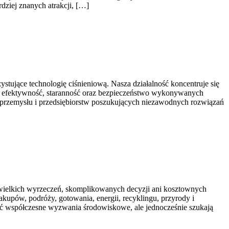
dziej znanych atrakcji, […]
ujące technologię ciśnieniową. Nasza działalność koncentruje się
się efektywność, staranność oraz bezpieczeństwo wykonywanych
ię przemysłu i przedsiębiorstw poszukujących niezawodnych rozwiązań
ć wielkich wyrzeczeń, skomplikowanych decyzji ani kosztownych
kupów, podróży, gotowania, energii, recyklingu, przyrody i
ać współczesne wyzwania środowiskowe, ale jednocześnie szukają