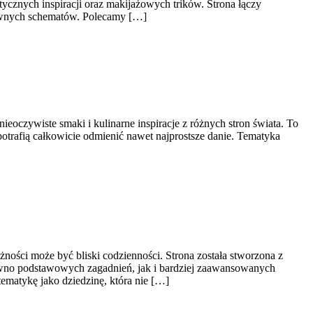
tycznych inspiracji oraz makijażowych trików. Strona łączy
ztywnych schematów. Polecamy […]
ieoczywiste smaki i kulinarne inspiracje z różnych stron świata. To
trafią całkowicie odmienić nawet najprostsze danie. Tematyka
żności może być bliski codzienności. Strona została stworzona z
równo podstawowych zagadnień, jak i bardziej zaawansowanych
matykę jako dziedzinę, która nie […]