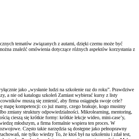
ktycznych tematów związanych z autami, dzięki czemu może być
 można znaleźć omówienia dotyczące różnych aspektów korzystania z
yłącznie jako „wysłanie ludzi na szkolenie raz do roku”. Prawdziwe
y, a nie od katalogu szkoleń Zamiast wybierać kursy z listy
acowników muszą się zmienić, aby firma osiągnęła swoje cele?
się mapę kompetencji: co już mamy, czego brakuje, kogo musimy
lbo zmiany struktury odpowiedzialności. Mikrolearning, mentoring,
cią cieszą się krótkie formy: krótkie lekcje wideo, mini-case’y,
wiedzę młodszym, a firma formalnie wspiera ten proces. W
i rozwojowe. Często takie narzędzia są dostępne jako pełnoprawny
owań, nie tylko wiedzy To, że ktoś był na szkoleniu i zdał test,