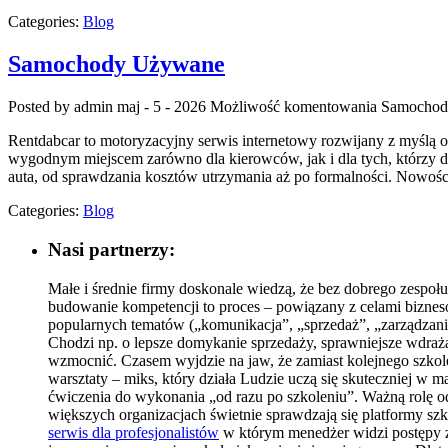
Categories:
Blog
Samochody Używane
Posted by admin
maj - 5 - 2026
Możliwość komentowania
Samochod
Rentdabcar to motoryzacyjny serwis internetowy rozwijany z myślą 
wygodnym miejscem zarówno dla kierowców, jak i dla tych, którzy 
auta, od sprawdzania kosztów utrzymania aż po formalności. Nowośc
Categories:
Blog
Nasi partnerzy:
Małe i średnie firmy doskonale wiedzą, że bez dobrego zespoł
budowanie kompetencji to proces – powiązany z celami biznesow
popularnych tematów („komunikacja”, „sprzedaż”, „zarządzanie
Chodzi np. o lepsze domykanie sprzedaży, sprawniejsze wdraż
wzmocnić. Czasem wyjdzie na jaw, że zamiast kolejnego szkole
warsztaty – miks, który działa Ludzie uczą się skuteczniej w m
ćwiczenia do wykonania „od razu po szkoleniu”. Ważną rolę o
większych organizacjach świetnie sprawdzają się platformy szk
serwis dla profesjonalistów
w którym menedżer widzi postępy ze