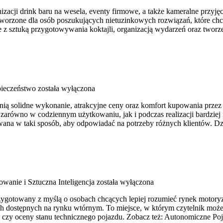
ji drink baru na wesela, eventy firmowe, a także kameralne przyjęcia
stworzone dla osób poszukujących nietuzinkowych rozwiązań, które c
e z sztuką przygotowywania koktajli, organizacją wydarzeń oraz tworz
ieczeństwo
została wyłączona
enią solidne wykonanie, atrakcyjne ceny oraz komfort kupowania przez
zarówno w codziennym użytkowaniu, jak i podczas realizacji bardziej
owana w taki sposób, aby odpowiadać na potrzeby różnych klientów. 
wanie i Sztuczna Inteligencja
została wyłączona
zygotowany z myślą o osobach chcących lepiej rozumieć rynek motoryz
dostępnych na rynku wtórnym. To miejsce, w którym czytelnik może z
 czy oceny stanu technicznego pojazdu. Zobacz też: Autonomiczne Po