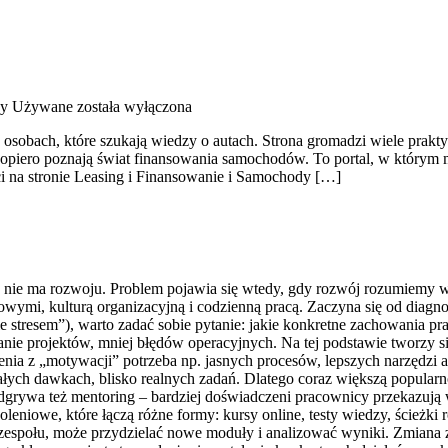
y Używane
została wyłączona
o osobach, które szukają wiedzy o autach. Strona gromadzi wiele pra
dopiero poznają świat finansowania samochodów. To portal, w którym
i na stronie Leasing i Finansowanie i Samochody […]
u nie ma rozwoju. Problem pojawia się wtedy, gdy rozwój rozumiemy w
ymi, kulturą organizacyjną i codzienną pracą. Zaczyna się od diagnoz
 stresem”), warto zadać sobie pytanie: jakie konkretne zachowania pr
anie projektów, mniej błędów operacyjnych. Na tej podstawie tworzy 
nia z „motywacji” potrzeba np. jasnych procesów, lepszych narzędzi a
ałych dawkach, blisko realnych zadań. Dlatego coraz większą popularnoś
dgrywa też mentoring – bardziej doświadczeni pracownicy przekazują 
oleniowe, które łączą różne formy: kursy online, testy wiedzy, ścieżk
społu, może przydzielać nowe moduły i analizować wyniki. Zmiana zach