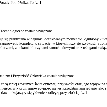
 Porady Podróżnika. To […]
Technologiczne
została wyłączona
azuje się praktyczna w najmniej oczekiwanym momencie. Zgubiony klu
apasowego kompletu to sytuacje, w których liczy się szybkość. Strona
ię kluczami, zamkami, kluczykami samochodowymi oraz usługami zwią
anizm i Przyszłość Człowieka
została wyłączona
 chcą lepiej zrozumieć świat cyfrowej przyszłości oraz jego wpływ na 
 miejsce, w którym innowacyjność nie jest przedstawiana jedynie jako s
edawno kojarzyły się głównie z odległą przyszłością, […]