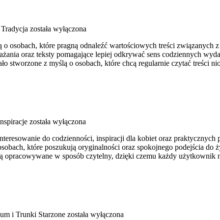
 Tradycja
została wyłączona
lą o osobach, które pragną odnaleźć wartościowych treści związanych
ażania oraz teksty pomagające lepiej odkrywać sens codziennych wyda
 stworzone z myślą o osobach, które chcą regularnie czytać treści ni
Inspiracje
została wyłączona
teresowanie do codzienności, inspiracji dla kobiet oraz praktycznych 
 osobach, które poszukują oryginalności oraz spokojnego podejścia do 
ści są opracowywane w sposób czytelny, dzięki czemu każdy użytkownik
um i Trunki Starzone
została wyłączona