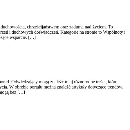
 z duchowością, chrześcijaństwem oraz zadumą nad życiem. To
rzeń i duchowych doświadczeń. Kategorie na stronie to Wspólnoty i
osące wsparcie. […]
porad. Odwiedzający mogą znaleźć tutaj różnorodne treści, które
życia. W obrębie portalu można znaleźć artykuły dotyczące trendów,
 mogą bez […]