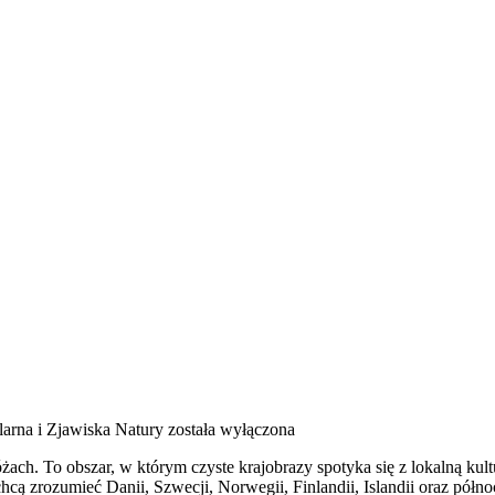
larna i Zjawiska Natury
została wyłączona
óżach. To obszar, w którym czyste krajobrazy spotyka się z lokalną ku
chcą zrozumieć Danii, Szwecji, Norwegii, Finlandii, Islandii oraz półn