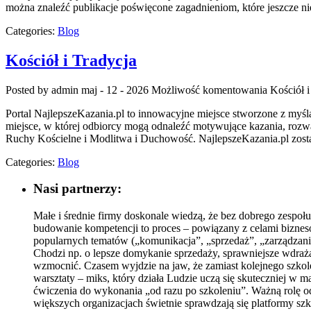
można znaleźć publikacje poświęcone zagadnieniom, które jeszcze ni
Categories:
Blog
Kościół i Tradycja
Posted by admin
maj - 12 - 2026
Możliwość komentowania
Kościół i
Portal NajlepszeKazania.pl to innowacyjne miejsce stworzone z myś
miejsce, w której odbiorcy mogą odnaleźć motywujące kazania, rozw
Ruchy Kościelne i Modlitwa i Duchowość. NajlepszeKazania.pl zostało
Categories:
Blog
Nasi partnerzy:
Małe i średnie firmy doskonale wiedzą, że bez dobrego zespoł
budowanie kompetencji to proces – powiązany z celami biznesow
popularnych tematów („komunikacja”, „sprzedaż”, „zarządzanie
Chodzi np. o lepsze domykanie sprzedaży, sprawniejsze wdraż
wzmocnić. Czasem wyjdzie na jaw, że zamiast kolejnego szkole
warsztaty – miks, który działa Ludzie uczą się skuteczniej w m
ćwiczenia do wykonania „od razu po szkoleniu”. Ważną rolę o
większych organizacjach świetnie sprawdzają się platformy szk