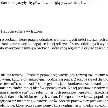
edawno kojarzyły się głównie z odległą przyszłością, […]
 Tradycja
została wyłączona
lą o osobach, które pragną odnaleźć wartościowych treści związanych
ażania oraz teksty pomagające lepiej odkrywać sens codziennych wyda
 stworzone z myślą o osobach, które chcą regularnie czytać treści ni
u nie ma rozwoju. Problem pojawia się wtedy, gdy rozwój rozumiemy w
ymi, kulturą organizacyjną i codzienną pracą. Zaczyna się od diagnoz
 stresem”), warto zadać sobie pytanie: jakie konkretne zachowania pr
anie projektów, mniej błędów operacyjnych. Na tej podstawie tworzy 
nia z „motywacji” potrzeba np. jasnych procesów, lepszych narzędzi a
ałych dawkach, blisko realnych zadań. Dlatego coraz większą popularnoś
dgrywa też mentoring – bardziej doświadczeni pracownicy przekazują 
oleniowe, które łączą różne formy: kursy online, testy wiedzy, ścieżk