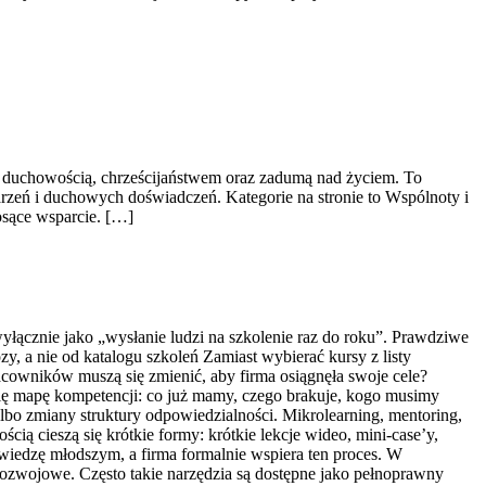
 z duchowością, chrześcijaństwem oraz zadumą nad życiem. To
rzeń i duchowych doświadczeń. Kategorie na stronie to Wspólnoty i
osące wsparcie. […]
yłącznie jako „wysłanie ludzi na szkolenie raz do roku”. Prawdziwe
y, a nie od katalogu szkoleń Zamiast wybierać kursy z listy
acowników muszą się zmienić, aby firma osiągnęła swoje cele?
się mapę kompetencji: co już mamy, czego brakuje, kogo musimy
lbo zmiany struktury odpowiedzialności. Mikrolearning, mentoring,
cią cieszą się krótkie formy: krótkie lekcje wideo, mini-case’y,
wiedzę młodszym, a firma formalnie wspiera ten proces. W
i rozwojowe. Często takie narzędzia są dostępne jako pełnoprawny