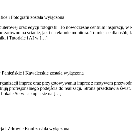
ice i Fotografii
została wyłączona
mputerowej oraz edycji fotografii. To nowoczesne centrum inspiracji, w 
arówno na ścianie, jak i na ekranie monitora. To miejsce dla osób, kt
iki i Tutoriale i AI w […]
 Panieńskie i Kawalerskie
została wyłączona
 organizacji imprez oraz przygotowywaniu imprez z motywem przewodnim.
kują profesjonalnego podejścia do realizacji. Strona przedstawia świat
i Lokale Serwis skupia się na […]
cja i Zdrowie Koni
została wyłączona