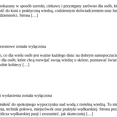
 pokazany w sposób szeroki, ciekawy i przystępny zarówno dla osób, któ
miłość do koni z praktyczną wiedzą, codziennym doświadczeniem oraz fa
odzienności. Strona […]
sezonowe
została wyłączona
m, co dla wielu osób jest ważne każdego dnia: na dobrym samopoczuciu
dla osób, które chcą rozwijać swoją wiedzę o skórze, poznawać świat 
sobie kobiecy […]
i wydarzenia
została wyłączona
y miłość do spokojnego wypoczynku nad wodą z rzetelną wiedzą. To mi
echnik połowu, miejscówek oraz praktyki wędkarskiej. Strona prezent
icza wędkarskiej pasji i zrozumieć, jak skuteczniej […]