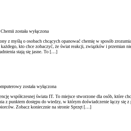
 Chemii
została wyłączona
zony z myślą o osobach chcących opanować chemię w sposób zrozumiały,
a każdego, kto chce zobaczyć, że świat reakcji, związków i przemian n
dnienia stają się jasne. To […]
komputerowy
została wyłączona
encję współczesnej świata IT. To miejsce stworzone dla osób, które ch
ia z punktem dostępu do wiedzy, w którym doświadczenie łączy się z 
iorców. Zobacz koniecznie na stronie Sprzęt […]