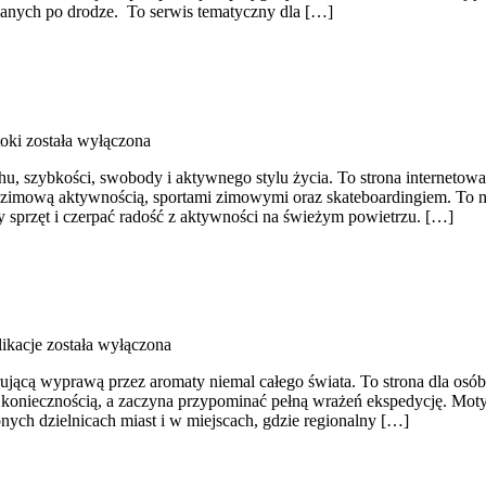
ykanych po drodze. To serwis tematyczny dla […]
toki
została wyłączona
hu, szybkości, swobody i aktywnego stylu życia. To strona internetowa,
 zimową aktywnością, sportami zimowymi oraz skateboardingiem. To nie
 sprzęt i czerpać radość z aktywności na świeżym powietrzu. […]
likacje
została wyłączona
irującą wyprawą przez aromaty niemal całego świata. To strona dla osób
ą koniecznością, a zaczyna przypominać pełną wrażeń ekspedycję. Mot
onych dzielnicach miast i w miejscach, gdzie regionalny […]