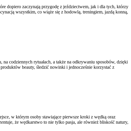
re dopiero zaczynają przygodę z jeździectwem, jak i dla tych, którzy
scynacją wszystkim, co wiąże się z hodowlą, treningiem, jazdą konną,
, na codziennych rytuałach, a także na odkrywaniu sposobów, dzięki
produktów beauty, śledzić nowinki i jednocześnie korzystać z
ejsce, w którym osoby stawiające pierwsze kroki z wędką oraz
uje, że wędkarstwo to nie tylko pasja, ale również bliskość natury,