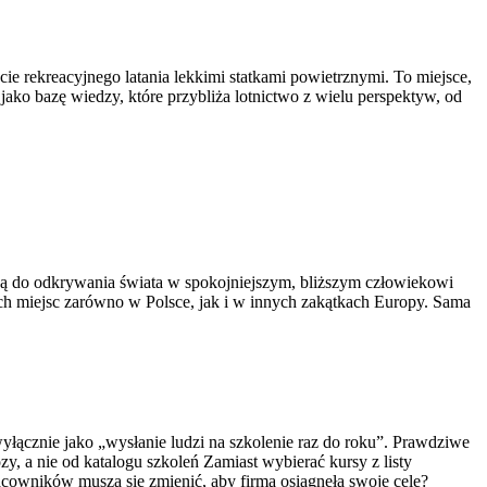
e rekreacyjnego latania lekkimi statkami powietrznymi. To miejsce,
jako bazę wiedzy, które przybliża lotnictwo z wielu perspektyw, od
racją do odkrywania świata w spokojniejszym, bliższym człowiekowi
ch miejsc zarówno w Polsce, jak i w innych zakątkach Europy. Sama
yłącznie jako „wysłanie ludzi na szkolenie raz do roku”. Prawdziwe
y, a nie od katalogu szkoleń Zamiast wybierać kursy z listy
acowników muszą się zmienić, aby firma osiągnęła swoje cele?