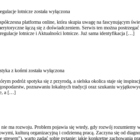
egulacje lotnicze
została wyłączona
półczesna platforma online, która skupia uwagę na fascynującym świeci
merytoryczne łączą się z doświadczeniem. Serwis ten można postrzegać 
gulacje lotnicze i Aktualności lotnicze. Już sama identyfikacja […]
styka z końmi
została wyłączona
órym podróż spotyka się z przyrodą, a sielska okolica staje się inspi
 gospodarstw, poznawaniu lokalnych tradycji oraz szukaniu wyjątkowy
e, a […]
u nie ma rozwoju. Problem pojawia się wtedy, gdy rozwój rozumiemy w
ymi, kulturą organizacyjną i codzienną pracą. Zaczyna się od diagnoz
 stresem”), warto zadać sobie pytanie: jakie konkretne zachowania pr