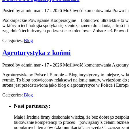
Posted by admin
mar - 17 - 2026
Możliwość komentowania
Prawo i r
Podkarpackie Powiązanie Kooperacyjne – Lotnictwo ultralekkie to ws
w którym technologia spotyka się z entuzjazmem do latania, a treści 
zagadnień technicznych po kwestie szkoleniowe. Zobacz też Prawo i re
Categories:
Blog
Agroturystyka z końmi
Posted by admin
mar - 17 - 2026
Możliwość komentowania
Agrotury
Agroturystyka w Polsce i Europie – Blog turystyczny to miejsce, w kt
rytmie. To blog poświęcony relaksowi na łonie natury, wyjazdom do
strona jest przedstawiona jako blog o agroturystyce w Polsce i Europi
Categories:
Blog
Nasi partnerzy:
Małe i średnie firmy doskonale wiedzą, że bez dobrego zespoł
budowanie kompetencji to proces – powiązany z celami biznesow
popularnych tematów („komunikacja”, „sprzedaż”, „zarządzanie