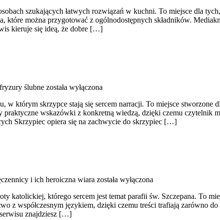
 osobach szukających łatwych rozwiązań w kuchni. To miejsce dla tych
nia, które można przygotować z ogólnodostępnych składników. Mediakn
is kieruje się ideą, że dobre […]
 fryzury ślubne
została wyłączona
 w którym skrzypce stają się sercem narracji. To miejsce stworzone dl
zy praktyczne wskazówki z konkretną wiedzą, dzięki czemu czytelnik 
cych Skrzypiec opiera się na zachwycie do skrzypiec […]
czennicy i ich heroiczna wiara
została wyłączona
 katolickiej, którego sercem jest temat parafii św. Szczepana. To mie
ictwo z współczesnym językiem, dzięki czemu treści trafiają zarówno do 
 serwisu znajdziesz […]