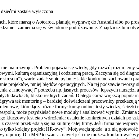
 dziećmi
została wyłączona
, które marzą o Aotearoa, planują wyprawę do Australii albo po prost
edzanie” zamienia się w świadome podróżowanie. Znajdziesz tu motywac
u nie ma rozwoju. Problem pojawia się wtedy, gdy rozwój rozumiemy w
ymi, kulturą organizacyjną i codzienną pracą. Zaczyna się od diagnoz
 stresem”), warto zadać sobie pytanie: jakie konkretne zachowania pr
anie projektów, mniej błędów operacyjnych. Na tej podstawie tworzy 
nia z „motywacji” potrzeba np. jasnych procesów, lepszych narzędzi a
ałych dawkach, blisko realnych zadań. Dlatego coraz większą popularnoś
dgrywa też mentoring – bardziej doświadczeni pracownicy przekazują 
oleniowe, które łączą różne formy: kursy online, testy wiedzy, ścieżk
społu, może przydzielać nowe moduły i analizować wyniki. Zmiana zach
atego kluczowy jest etap wdrożenia: ustalenie konkretnych działań po 
czasem przekładają się na kulturę całej firmy. Jeśli firma nie wspiera
o tylko kolejny projekt HR-owy”. Motywacja spada, a z nią gotowość
owy o pracę. Dla MŚP to szansa: nawet jeśli nie możesz konkurować wy