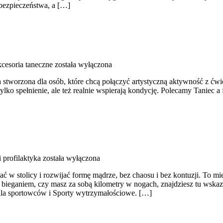
 bezpieczeństwa, a […]
kcesoria taneczne
została wyłączona
stworzona dla osób, które chcą połączyć artystyczną aktywność z ćwicz
tylko spełnienie, ale też realnie wspierają kondycję. Polecamy Taniec a
 profilaktyka
została wyłączona
ć w stolicy i rozwijać formę mądrze, bez chaosu i bez kontuzji. To mi
z bieganiem, czy masz za sobą kilometry w nogach, znajdziesz tu wska
 dla sportowców i Sporty wytrzymałościowe. […]