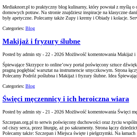
Mediaknorr.pl to praktyczny blog kulinarny, który powstał z myślą o
domowych potraw. Na stronie znajdziesz inspiracje na klasyczne da
były apetyczne. Polecamy także Zupy i kremy i Obiady i kolacje. Serw
Categories:
Blog
Makijaż i fryzury ślubne
Posted by admin
sty - 22 - 2026
Możliwość komentowania
Makijaż i
Śpiewające Skrzypce to online’owy portal poświęcony sztuce dźwięku,
pragną pogłębiać warsztat na instrumencie smyczkowym. Strona łąc
Polecamy Podróż poślubna i Makijaż i fryzury ślubne. Idea Śpiewają
Categories:
Blog
Święci męczennicy i ich heroiczna wiara
Posted by admin
sty - 21 - 2026
Możliwość komentowania
Święci mę
Szczepan.org.pl to serwis poświęcony duchowości oraz życiu wspólnoty
od ciszy serca, przez liturgię, aż po sakramenty. Strona łączy dziedz
Polecamy także: Szczepan i Miejsca święte i pielgrzymki. Na łamach