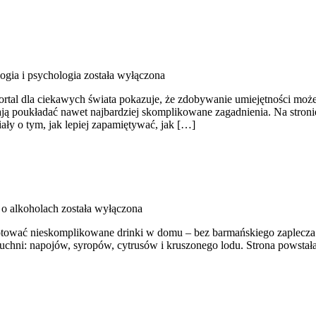
ogia i psychologia
została wyłączona
portal dla ciekawych świata pokazuje, że zdobywanie umiejętności może
ają poukładać nawet najbardziej skomplikowane zagadnienia. Na stronie
iały o tym, jak lepiej zapamiętywać, jak […]
o alkoholach
została wyłączona
gotować nieskomplikowane drinki w domu – bez barmańskiego zaplecza
w kuchni: napojów, syropów, cytrusów i kruszonego lodu. Strona powst