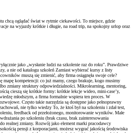
u chcą oglądać świat w rytmie ciekawości. To miejsce, gdzie
je na wyjazdy krótkie i długie, na road trip, na spokojny urlop oraz
yłącznie jako „wysłanie ludzi na szkolenie raz do roku”. Prawdziwe
y, a nie od katalogu szkoleń Zamiast wybierać kursy z listy
acowników muszą się zmienić, aby firma osiągnęła swoje cele?
się mapę kompetencji: co już mamy, czego brakuje, kogo musimy
lbo zmiany struktury odpowiedzialności. Mikrolearning, mentoring,
cią cieszą się krótkie formy: krótkie lekcje wideo, mini-case’y,
wiedzę młodszym, a firma formalnie wspiera ten proces. W
i rozwojowe. Często takie narzędzia są dostępne jako pełnoprawny
owań, nie tylko wiedzy To, że ktoś był na szkoleniu i zdał test,
szkoleniu, feedback od przełożonego, monitorowanie wyników. Małe
 wdrażania po szkoleniu (brak czasu, brak zainteresowania
 do realnej zmiany. Rozwój jako element marki pracodawcy
sokością pensji z korporacjami, możesz wygrać jakością środowiska