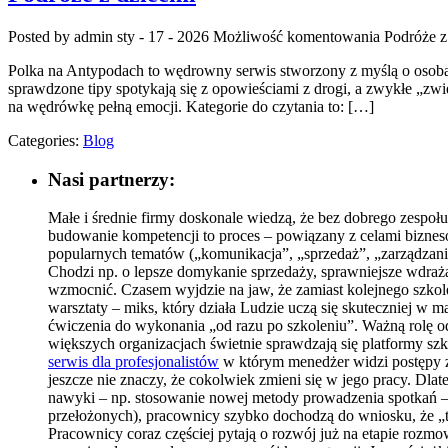
Posted by admin
sty - 17 - 2026
Możliwość komentowania
Podróże z
Polka na Antypodach to wędrowny serwis stworzony z myślą o osobach
sprawdzone tipy spotykają się z opowieściami z drogi, a zwykłe „zwi
na wędrówkę pełną emocji. Kategorie do czytania to: […]
Categories:
Blog
Nasi partnerzy:
Małe i średnie firmy doskonale wiedzą, że bez dobrego zespoł
budowanie kompetencji to proces – powiązany z celami biznesow
popularnych tematów („komunikacja”, „sprzedaż”, „zarządzanie
Chodzi np. o lepsze domykanie sprzedaży, sprawniejsze wdraż
wzmocnić. Czasem wyjdzie na jaw, że zamiast kolejnego szkole
warsztaty – miks, który działa Ludzie uczą się skuteczniej w m
ćwiczenia do wykonania „od razu po szkoleniu”. Ważną rolę o
większych organizacjach świetnie sprawdzają się platformy szk
serwis dla profesjonalistów
w którym menedżer widzi postępy ze
jeszcze nie znaczy, że cokolwiek zmieni się w jego pracy. Dl
nawyki – np. stosowanie nowej metody prowadzenia spotkań – z 
przełożonych), pracownicy szybko dochodzą do wniosku, że „t
Pracownicy coraz częściej pytają o rozwój już na etapie rozm