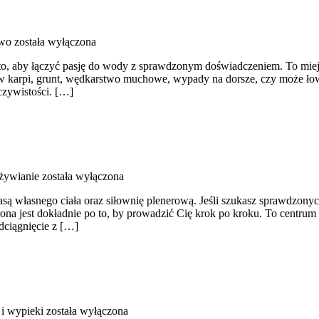
wo
została wyłączona
o, aby łączyć pasję do wody z sprawdzonym doświadczeniem. To miejsc
ołów karpi, grunt, wędkarstwo muchowe, wypady na dorsze, czy może 
czywistości. […]
dżywianie
została wyłączona
masą własnego ciała oraz siłownię plenerową. Jeśli szukasz sprawdzo
strona jest dokładnie po to, by prowadzić Cię krok po kroku. To centru
dciągnięcie z […]
i wypieki
została wyłączona